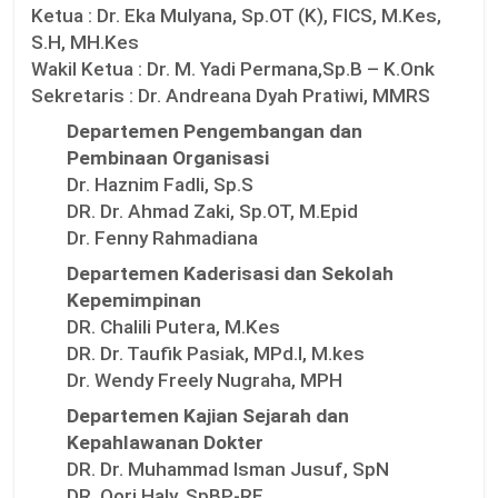
Ketua :
Dr. Eka Mulyana, Sp.OT (K), FICS, M.Kes,
S.H, MH.Kes
Wakil Ketua :
Dr. M. Yadi Permana,Sp.B – K.Onk
Sekretaris :
Dr. Andreana Dyah Pratiwi, MMRS
Departemen Pengembangan dan
Pembinaan Organisasi
Dr. Haznim Fadli, Sp.S
DR. Dr. Ahmad Zaki, Sp.OT, M.Epid
Dr. Fenny Rahmadiana
Departemen Kaderisasi dan Sekolah
Kepemimpinan
DR. Chalili Putera, M.Kes
DR. Dr. Taufik Pasiak, MPd.I, M.kes
Dr. Wendy Freely Nugraha, MPH
Departemen Kajian Sejarah dan
Kepahlawanan Dokter
DR. Dr. Muhammad Isman Jusuf, SpN
DR. Qori Haly, SpBP-RE