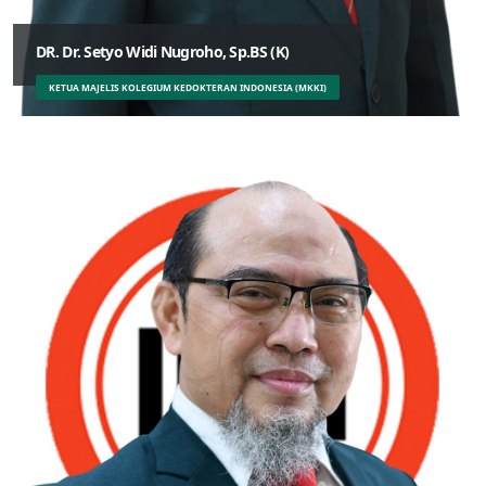
DR. Dr. Setyo Widi Nugroho, Sp.BS (K)
KETUA MAJELIS KOLEGIUM KEDOKTERAN INDONESIA (MKKI)