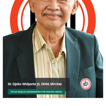
Dr. Djoko Widyarto JS, DHM, MH.Kes
KETUA MAJELIS KEHORMATAN ETIK DOKTER (MKEK)