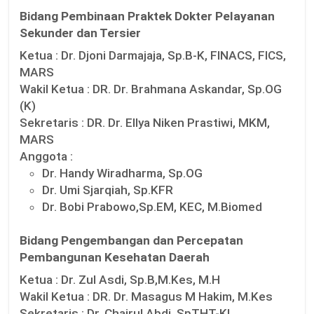
Bidang Pembinaan Praktek Dokter Pelayanan
Sekunder dan Tersier
Ketua :
Dr. Djoni Darmajaja, Sp.B-K, FINACS, FICS,
MARS
Wakil Ketua :
DR. Dr. Brahmana Askandar, Sp.OG
(K)
Sekretaris :
DR. Dr. Ellya Niken Prastiwi, MKM,
MARS
Anggota :
Dr. Handy Wiradharma, Sp.OG
Dr. Umi Sjarqiah, Sp.KFR
Dr. Bobi Prabowo,Sp.EM, KEC, M.Biomed
Bidang Pengembangan dan Percepatan
Pembangunan Kesehatan Daerah
Ketua :
Dr. Zul Asdi, Sp.B,M.Kes, M.H
Wakil Ketua :
DR. Dr. Masagus M Hakim, M.Kes
Sekretaris :
Dr. Chairul Abdi, SpTHT-KL