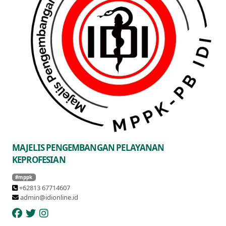
MAJELIS PENGEMBANGAN PELAYANAN
KEPROFESIAN
#mppk
+62813 67714607
admin@idionline.id