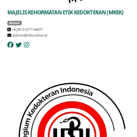
MAJELIS KEHORMATAN ETIK KEDOKTERAN (MKEK)
#mkek
+62813 67714607
admin@idionline.id