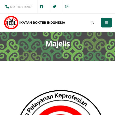
6281367714607
Majelis